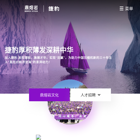
菜单
捷豹厚积薄发深耕中华
加入捷豹 发挥潜能，施展才华，实现“双赢”，为助力中国压缩机新的三十年注
入“直挂云帆济沧海”的澎湃动力！
鼎熔岩文化
人才招聘