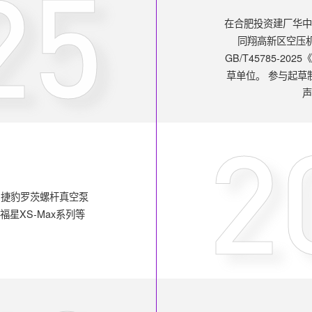
25
在合肥投资建厂华
同翔高新区空压
GB/T45785-2
草单位。 参与起草制定
2
，捷豹罗茨螺杆真空泵
星XS-Max系列等