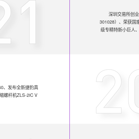
21
深圳交易所创
301028）、荣获
级专精特新小巨人、20
2
/60、发布全新捷豹真
杆机ZLS-2iC V