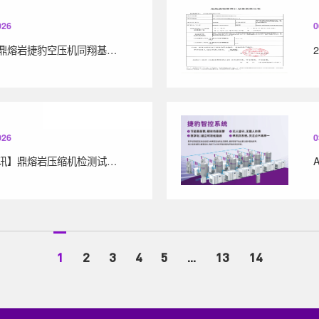
026
0
热烈庆祝鼎熔岩捷豹空压机同翔基地首批整机顺利下线
026
0
【重磅喜讯】鼎熔岩压缩机检测试验室二次通过国家级评定！
1
2
3
4
5
...
13
14