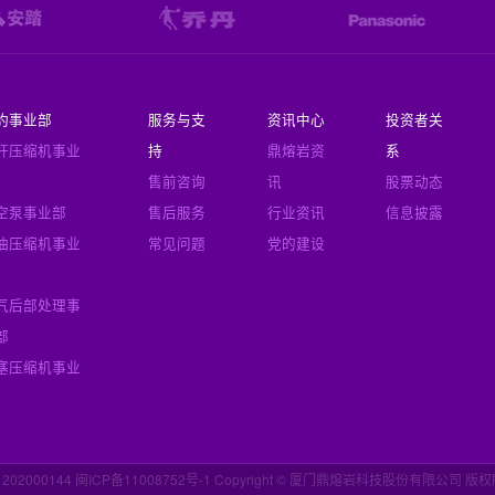
豹事业部
服务与支
资讯中心
投资者关
杆压缩机事业
持
鼎熔岩资
系
售前咨询
讯
股票动态
空泵事业部
售后服务
行业资讯
信息披露
油压缩机事业
常见问题
党的建设
气后部处理事
部
塞压缩机事业
1202000144 闽ICP备11008752号-1
Copyright © 厦门鼎熔岩科技股份有限公司 版