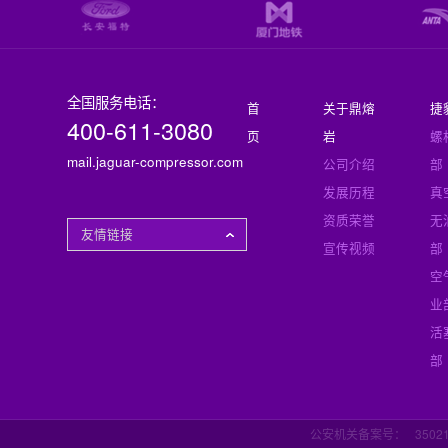
全国服务电话：
首
关于鼎熔
捷
400-611-3080
页
岩
螺
mail.jaguar-compressor.com
公司介绍
部
发展历程
真
资质荣誉
无
友情链接
宣传视频
部
空
业
活
部
公安机关备案号：
3502