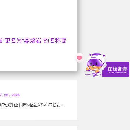
械”更名为“鼎熔岩”的名称变
7. 22 / 2026
创新式升级 | 捷豹福星XS-2i串联式二级压缩系列