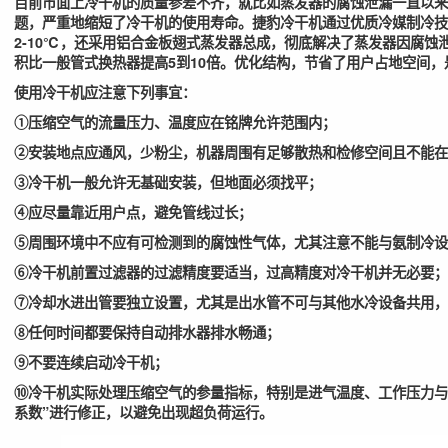
目前市面上冷干机的质量参差不齐，就比如蒸发器的腐蚀泄漏一直以来
题，严重地缩短了冷干机的使用寿命。捷豹冷干机通过优质冷媒制冷技
2-10℃，还采用铝合金板翅式蒸发器总成，彻底解决了蒸发器因腐蚀
积比一般管式换热器提高5到10倍。优化结构，节省了用户占地空间
使用冷干机应注意下列事宜：
①压缩空气的流量压力、温度应在铭牌允许范围内；
②安装地点应通风，少粉尘，机器周围有足够散热和检修空间且不能在
③冷干机一般允许无基础安装，但地面必须找平；
④应尽量靠近用户点，避免管线过长；
⑤周围环境中不应有可检测到的腐蚀性气体，尤其注意不能与氨制冷设
⑥冷干机前置过滤器的过滤精度要适当，过高精度对冷干机并无必要；
⑦冷却水进出管要独立设置，尤其是出水管不可与其他水冷设备共用，
⑧任何时间都要保持自动排水器排水畅通；
⑨不要连续启动冷干机；
⑩冷干机实际处理压缩空气的参量指标，特别是进气温度、工作压力与
系数”进行修正，以避免出现超负荷运行。