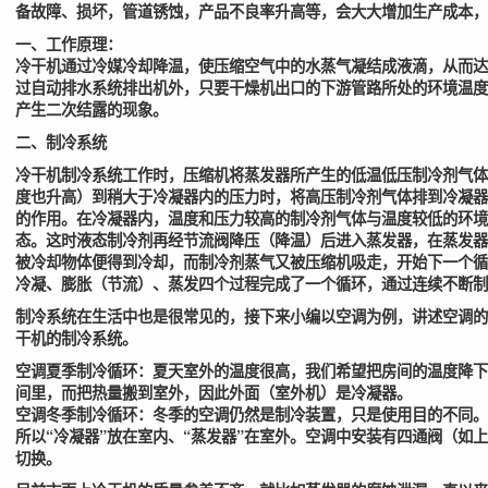
备故障、损坏，管道锈蚀，产品不良率升高等，会大大增加生产成本，
一、工作原理：
冷干机通过冷媒冷却降温，使压缩空气中的水蒸气凝结成液滴，从而达
过自动排水系统排出机外，只要干燥机出口的下游管路所处的环境温度
产生二次结露的现象。
二、制冷系统
冷干机制冷系统工作时，压缩机将蒸发器所产生的低温低压制冷剂气体
度也升高）到稍大于冷凝器内的压力时，将高压制冷剂气体排到冷凝器
的作用。在冷凝器内，温度和压力较高的制冷剂气体与温度较低的环境
态。这时液态制冷剂再经节流阀降压（降温）后进入蒸发器，在蒸发器
被冷却物体便得到冷却，而制冷剂蒸气又被压缩机吸走，开始下一个循
冷凝、膨胀（节流）、蒸发四个过程完成了一个循环，通过连续不断制
制冷系统在生活中也是很常见的，接下来小编以空调为例，讲述空调的
干机的制冷系统。
空调夏季制冷循环：夏天室外的温度很高，我们希望把房间的温度降下
间里，而把热量搬到室外，因此外面（室外机）是冷凝器。
空调冬季制冷循环：冬季的空调仍然是制冷装置，只是使用目的不同。
所以“冷凝器”放在室内、“蒸发器”在室外。空调中安装有四通阀（如
切换。