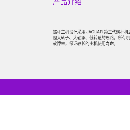
产品介绍
全球服务网络
螺杆主机设计采用 JAGUAR 第三代螺杆机型线（
照大转子、大轴承、低转速的思路，所有机
故障率，保证较长的主机使用寿命。
如今，全球国家和地区有近一百万台捷豹设
营。它的营销网络遍布世界各地。同时，在
心城市建立了便捷的客户服务中心，不仅为
供全面的产品，而且为客户提供可靠的售后
专业的销售团队和专业的技术服务团队随时
务。