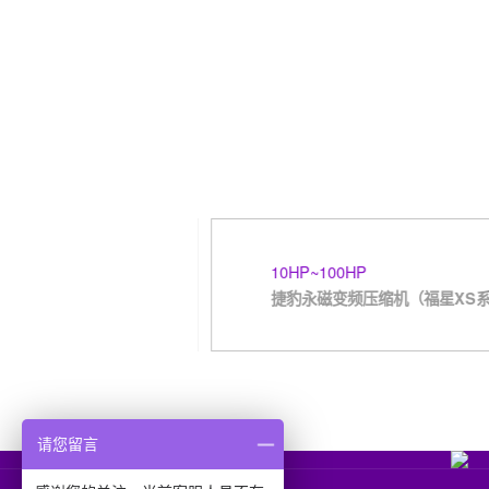
螺杆机 （LS-P双桶系
10HP~100HP
捷豹永磁变频压缩机（福星XS系
请您留言