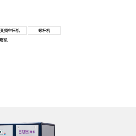
磁变频空压机
螺杆机
缩机