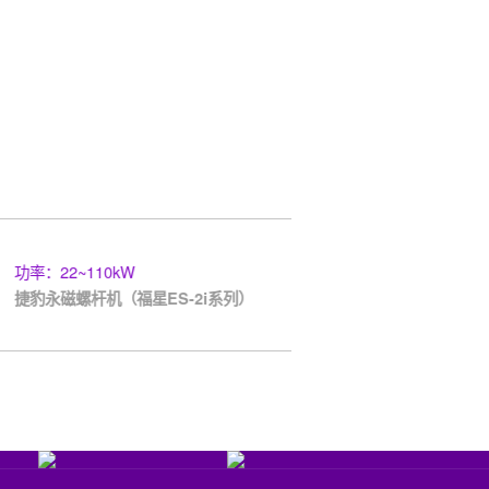
功率：22~110kW
功率：7.5kW~37
捷豹永磁螺杆机（福星ES-2i系列）
捷豹永磁螺杆机（