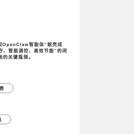
同
OpenClaw
智能体“蜕壳成
守、智能调控、高效节能”
的闭
地的关键瓶颈。
费
高