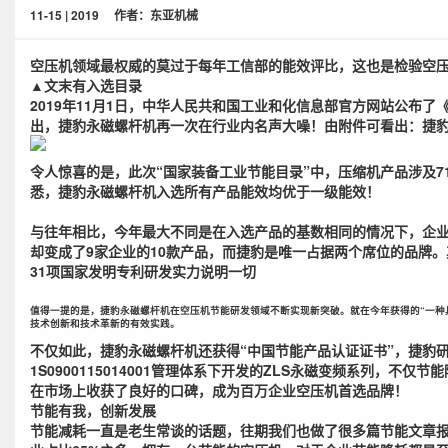
11-15 | 2019
作者：东亚机械
空压机
领域最权威的莫过于每年工信部的能效评比，这也是检验空
▲文末有入选目录
2019年11月1日，中华人民共和国工业和化信息部官方网站公布了
出，捷豹永磁螺杆机再一次在行业内名声大噪！由附件可看出：捷
令人惊喜的是，此次“国家装备工业节能目录”中，压缩机产品涉及71项，捷
悉，捷豹永磁螺杆机入选所有产品能效均优于
一级能效！
与往年相比，今年最大不同是在入选产品的基数相同的情况下，企业
却变成了
9家企业的10款产品
，而捷豹是唯一占据两个席位的品牌。
31项国家发明专利
研发
实力说明一切
值得一提的是，捷豹永磁螺杆机在空压机节能研发领域不断实现新突破。就在今年获得的“
一种
技术创新和技术革新的有效实践。
不仅如此，捷豹永磁螺杆机还获得“中国节能产品认证证书”，捷豹
1S0900115014001管理体系下开发的ZLS永磁变频系列
在市场上收获了良好的口碑，成为百万企业空压机首选品牌！
节能有我，创新发展
节能减耗一直是老生常谈的话题，往期我们也做了很多篇节能文章