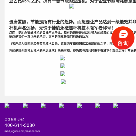
业占比
65%
之多。拥有一台节能的空压机，对于企业节能降耗都是
毋庸置疑，节能是所有行业的趋势。而想要让产品达到一级能效并
杆机声名远扬，无愧于
捷豹永磁螺杆机技术领军者
称号！
然而，捷豹永磁螺杆机的目标不止于此，现有的荣誉是对以往努力的成果的肯定，也是对日后的
响应是我们一直以来的承诺，客户的满意是我们前进的动力！
11项产品入选国家装备节能技术目录，连续两年霸榜国家工信部能效之星，凭的是什么？
凭的是对创新核心技术的永远追求！
未来可期，捷豹愿与您共同携手奋进下个辉煌历程！
前进
全国服务电话：
400-611-3080
mail.jaguar-compressor.com