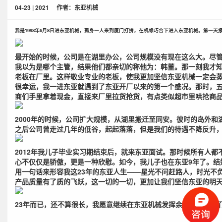
04-23 | 2021
作者：东亚机械
我是1998年6月8日进东亚机械，孤身一人来到厦门打拼，在机缘巧合下进入东亚机械。第一
最开始的时候，公司是在湖里办公，公司规模没有现在这么大。尽
我以为是哪个主管，结果他们都亲切的称他为：韩董。那一刻我才知
老板在厂里。这样敬业专业的老板，使我更加坚信东亚机械一定会
很幸运，我一进东亚就遇到了东亚开厂以来的第一个盛况。那时，
商们手里拿着现金，直接来厂里拉货抢货，有点类似超市里哄抢商
2000年的时候，公司扩大规模，从湖里搬迁至同安。彼时的岛外
之后公司曾走过几年的低谷，起起落落，但是我们的待遇不降反升
2012年我儿子毕业实习期结束后，就来东亚面试。那时候所有人
心不仅仅是骄傲，更是一种欣慰。如今，我儿子也在东亚9年了。结
用一句话来形容我这23年的东亚人生——星光不问赶路人，时光不
产品质量有了质的飞跃，这一切的一切，更加让我们坚信东亚的明
23年而已，还不算很长，我愿意继续在东亚机械发挥余热，祝福我