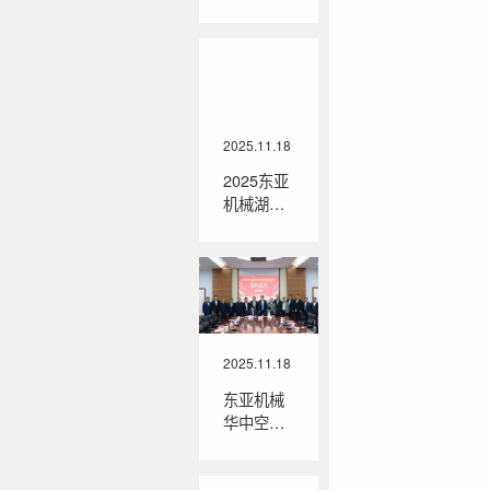
萤焕2026
年新年致
辞：时光
的河，奔
流向新
2025.11.18
2025东亚
机械湖北
之旅圆满
落幕
2025.11.18
东亚机械
华中空压
机及核心
配件智能