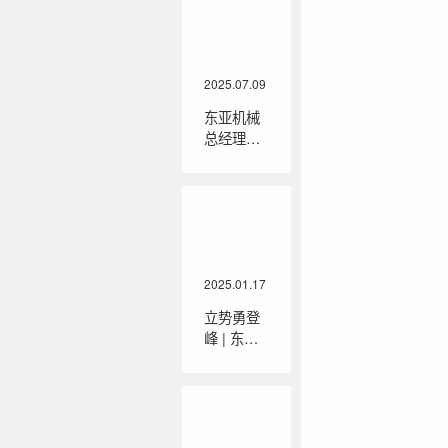
制造基地
项目落户
安徽庐江
2025.07.09
东亚机械
总经理韩
文浩：站
在山丘上
2025.01.17
立势勇登
峰 | 东亚
机械2024
年度表彰
会暨2025
年迎新春
晚会圆满