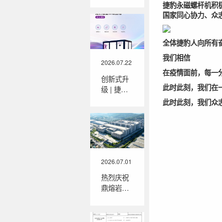
结构 | 鼎
捷豹永磁螺杆机积
熔岩捷豹
国家同心协力、众
2026年战
略新品
“LS双桶
全体捷豹人向所有
系列”全新
我们相信
上市
2026.07.22
在疫情面前，每一
创新式升
此时此刻，我们在
级 | 捷豹
福星XS-2i
此时此刻，我们众
串联式二
级压缩系
列
2026.07.01
热烈庆祝
鼎熔岩捷
豹空压机
同翔基地
首批整机