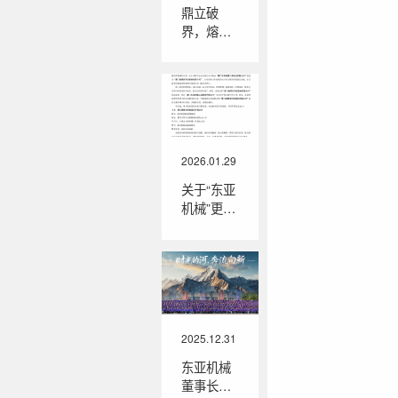
鼎立破
界，熔铸
非凡 | 东
亚机械
2026年销
售会议圆
满落幕！
2026.01.29
关于“东亚
机械”更名
为“鼎熔
岩”的名称
变更说明
2025.12.31
东亚机械
董事长韩