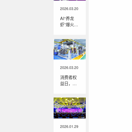
2026.03.20
AI“养龙
虾”爆火！
鼎熔岩捷
豹智控+一
级空压机
站，赋能
工业制造
智能化升
级
2026.03.20
消费者权
益日，带
您了解鼎
熔岩捷豹
空压机是
怎么做
2026.01.29