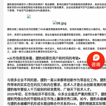
捷豹是如何做到令人赞叹的效果的？韩总解释，影响压缩空气系统能耗的因素很多，具体包括
频系列的VSD变频控制技术紧密贴合实际空气使用需求，全自动变频调节空气压缩机以配合用
个原理，节省空气压缩机约50％能源成本。
捷豹全新二级低压系列还搭配了IE4永磁变频超高效率电机，该电机电磁方案经过大幅优化，电
另外，采用行业独创的水冷却系统，保证永磁电机发热量得到稳定控制，自循环的水路不需要
近期捷豹推出的高效永磁空压机采用JAGUAR第三代自主研发二级压缩螺杆机头、等压缩比控
压力工况下保持一致，进一步减少内泄漏以及过压缩等不利因素，从而提高压缩效率。
另外，捷豹永磁同步电机采用同轴一体式设计，电机与机头集成在一起，电机无轴承、无易损件
之，这是一款可以满足多样化需求的空压机产品。
●从市场表现来看，捷豹经得住用户和时间的考验●
“高效节能是近年空压机行业的发展趋势，在市场和利益的驱动下，众多企业纷纷投入。这原
冒伪劣。这些都是利用用户信息不对称的投机行为。这样的有害行为是一种短期的行为，长期
有在国家节能网备案，是否有第三方检测报告等信息。巧用这些信息可为自己选择更好的空压机
与很多企业不同的是，捷豹一直以来都将创新作为常态化工作。捷
所带来的实实在在的压力和内在需求，技术人才是企业创新发展的
捷豹每年要投入千万级别的研发费用，广纳天下技术人才。
2020年初，在市场经济不容乐观，众多企业裁员严重的情况下，
捷豹凭借出色的节能特点在市场上赢得优秀口碑。如今，捷豹永磁
与捷豹永磁螺杆机形成长期战略合作关系的xxx，捷豹根据其实际