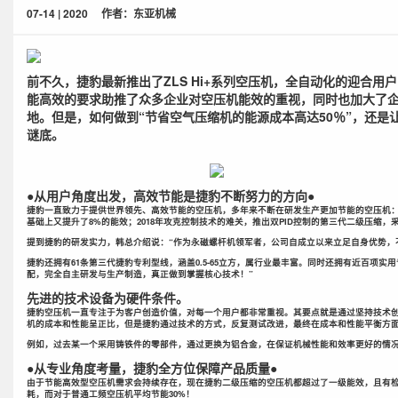
07-14 | 2020
作者：东亚机械
前不久，捷豹最新推出了ZLS Hi+系列空压机，全自动化的迎合
能高效的要求助推了众多企业对空压机能效的重视，同时也加大了
地。但是，如何做到“节省空气压缩机的能源成本高达50％”，还
谜底。
●从用户角度出发，高效节能是捷豹不断努力的方向●
捷豹一直致力于提供世界领先、高效节能的空压机，多年来不断在研发生产更加节能的空压机：20
基础上又提升了8%的能效；2018年攻克控制技术的难关，推出双PID控制的第三代二级压缩
提到捷豹的研发实力，韩总介绍说：“作为永磁螺杆机领军者，公司自成立以来立足自身优势，不
捷豹还拥有61条第三代捷豹专利型线，涵盖0.5-65立方，属行业最丰富。同时还拥有近百
配，完全自主研发与生产制造，真正做到掌握核心技术！”
先进的技术设备为硬件条件。
捷豹空压机一直专注于为客户创造价值，对每一个用户都非常重视。其要点就是通过坚持技术
机的成本和性能呈正比，但是捷豹通过技术的方式，反复测试改进，最终在成本和性能平衡方
例如，过去某一个采用铸铁件的零部件，通过更换为铝合金，在保证机械性能和效率更好的情
●从专业角度考量，捷豹全方位保障产品质量●
由于节能高效型空压机需求会持续存在，现在捷豹二级压缩的空压机都超过了一级能效，且有检
耗，而对于普通工频空压机平均节能30%！