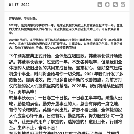
01-17 | 2022
岁序更替，华章日新。
2021年，是充满感动与拼搏的一年，是东亚机械发展史上具有重要里程碑的一年。在捷
豹大家长韩萤焕董事长的带领下，东亚机械在深交所创业板成功上市，开启发展新篇
章。
2022年1月8日，东亚机械在厦门总部成功举办主题为“勇攀高峰，砥砺前行”2022年销售
大会。来自五湖四海的捷豹家人们汇聚于此，共襄盛举，以激情饱满的气魄、昂扬的斗
志，吹响了新的战斗号角，誓为2022年度目标而战！
下午颁奖盛典正式开始，全体起立唱国歌。韩董事长做开场致
辞。韩董事长表示：过去的一年，不乏各种艰辛，但是我们全
体捷豹人依旧出色的共同完成目标。坚定初心，做好空气压缩
机这个事业，时间将会给与你一切荣耀。2021年我们开发了多
款新品，提质增效，做了很多自我革新的改善措施，为前方打
仗的捷豹家人们提供坚实的基础。2022年，我们将继续砥砺前
行，勇攀高峰！
韩董事长表示：一日春工十日粮，十日春工半年粮。疏懒人没
吃，勤俭粮满仓。勤劳开垦事业的人，总会有你的一席之地，
有你的荣耀时刻。英雄不问出处，梦想不看归途，全体捷豹家
人们应当心怀千里，日进有功，勤恳踏实，努力服务好 每一位
客户，让更多的用户了解捷豹，选择捷豹！道阻且长，行则将
至。生命不止，奋斗不息！
东亚机械总经理韩文浩对2021年度工作进行了总结，并展望