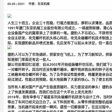
05-05 | 2021
作者：东亚机械
人生三十而立，企业三十而稳，行稳方能致远，厚积以求薄发，品
1991年厦门东亚机械工业股份有限公司成立，一路披荆斩棘，潜
业设备国产化的篇章添上了浓厚的一笔。捷豹人不忘初心，不辞劳
全自主研发，攻克螺杆机机头核心科技，攻克永磁螺杆机技术制造
际，实现捷豹新品井喷式发展，先后发布了以前从未涉足，但一直
捷豹人可以为了市场调研，把家安在飞机上，为了学习新知识，把
知道部门里面还有这一批人。
据公司前辈回忆说道：自从2002年开始组装螺杆空压机，我们就下
一对螺杆转子。因当时还没有螺杆磨床，螺杆铣床铣出来的转子还有
工修磨来啮合螺杆转子副。为了及早验证性能参数，韩董更是亲自
经过测试，性能达到预期，极大地鼓舞了大家的信心。为了使主机
当所有人都对国产产品产生极度质疑时，实力是说话的拳头！捷豹
上了快速发展道路，而我们也在这个大平台上发光发热！
2018年，我有幸参与了福星系列永磁螺杆机研发与设计工作，当
等出了车间已经天边泛白了。从下料到折弯，从零件焊接到整机组
劳累，当机器开起来的那一瞬间，感觉一切都值得了。在这过程中
出来，公司也给了我们很大的自主性，使我们的想法都能在研发过